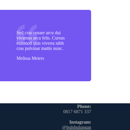
Sed cras ornare arcu dui
vivamus arcu felis. Cursus
euismod quis viverra nibh
cras pulvinar mattis nunc.
Melissa Meiers
Phone:
0817 6871 337
Instagram:
@bulsbulungan