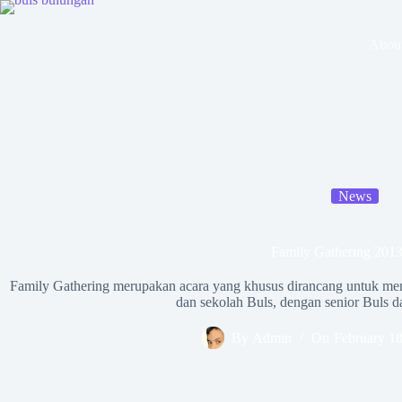
Skip
to
content
About
News
Family Gathering 201
Family Gathering merupakan acara yang khusus dirancang untuk me
dan sekolah Buls, dengan senior Buls d
By
Admin
On
February 18