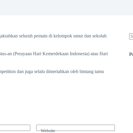
gakrabkan seluruh pemain di kelompok umur dan sekolah
N
re
ustus‐an (Perayaan Hari Kemerdekaan Indonesia) atau Hari
P
ompetition dan juga selalu dimeriahkan oleh bintang tamu
Website