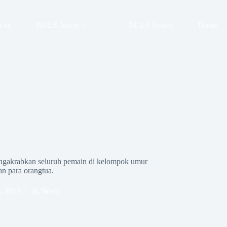
 us
BULS Junior
BULS Senior
Home
3
ngakrabkan seluruh pemain di kelompok umur
an para orangtua.
, 2013
In
News