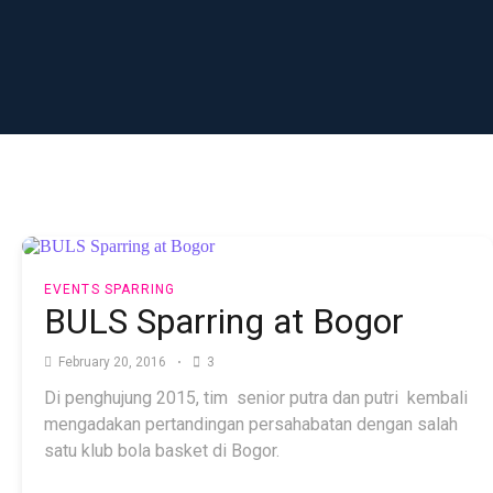
EVENTS
SPARRING
BULS Sparring at Bogor
February 20, 2016
3
Di penghujung 2015, tim senior putra dan putri kembali
mengadakan pertandingan persahabatan dengan salah
satu klub bola basket di Bogor.