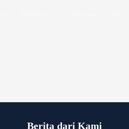
 us
BULS Junior
BULS Senior
Home
Berita dari Kami