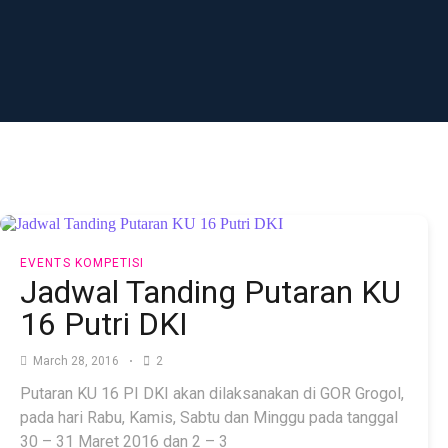
EVENTS
KOMPETISI
Jadwal Tanding Putaran KU
16 Putri DKI
March 28, 2016
2
Putaran KU 16 PI DKI akan dilaksanakan di GOR Grogol,
pada hari Rabu, Kamis, Sabtu dan Minggu pada tanggal
30 – 31 Maret 2016 dan 2 – 3